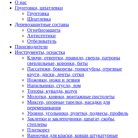
О нас
Грунтовки, шпатлевки
Грунтовка
Шпатлевка
Деревозащитные составы
Огнебиозащита
Антисептики
Отбеливатель
Производители
Инструменты, оснастка
Ключи, отвертки, правило, сверла, патроны
сверлильные, коронки, биты
Пассатижи, бокорезы, тонкогубцы, отрезные
круги, диски, ленты, сетки
Ножовки, ножи и лезвия
Напильники, стусло, лом
Топоры, кувалда, колун
Молотки, киянки, монтажные пистолеты
Миксер, опорные тарелки, насадки для
перемешивания
Уровни, угольники, рулетки, подвесы, профиль
Заклепки и заклепочники, шпагат, скобы,
степлеры
Плиткорез
Ванночки для краски, ковши штукатурные