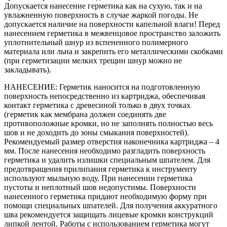
Допускается нанесение герметика как на сухую, так и на
увлажненную поверхность в случае жаркой погоды. Не
допускается наличие на поверхности капельной влаги! Перед
нанесением герметика в межвенцовое пространство заложить
уплотнительный шнур из вспененного полимерного
материала или льна и закрепить его металлическими скобками
(при герметизации мелких трещин шнур можно не
закладывать).
НАНЕСЕНИЕ: Герметик наносится на подготовленную
поверхность непосредственно из картриджа, обеспечивая
контакт герметика с древесиной только в двух точках
(герметик как мембрана должен соединять две
противоположные кромки, но не заполнять полностью весь
шов и не доходить до зоны смыкания поверхностей).
Рекомендуемый размер отверстия наконечника картриджа – 4
мм. После нанесения необходимо разгладить поверхность
герметика и удалить излишки специальным шпателем. Для
предотвращения прилипания герметика к инструменту
используют мыльную воду. При нанесении герметика
пустоты и неплотный шов недопустимы. Поверхности
нанесенного герметика придают необходимую форму при
помощи специальных шпателей. Для получения аккуратного
шва рекомендуется защищать лицевые кромки конструкций
липкой лентой. Работы с использованием герметика могут