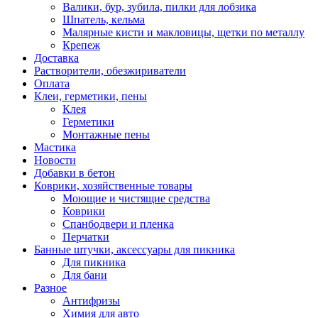
Валики, бур, зубила, пилки для лобзика
Шпатель, кельма
Малярные кисти и макловицы, щетки по металлу
Крепеж
Доставка
Растворители, обезжириватели
Оплата
Клеи, герметики, пены
Клея
Герметики
Монтажные пены
Мастика
Новости
Добавки в бетон
Коврики, хозяйственные товары
Моющие и чистящие средства
Коврики
Спанбодвери и пленка
Перчатки
Банные штучки, аксессуары для пикника
Для пикника
Для бани
Разное
Антифризы
Химия для авто