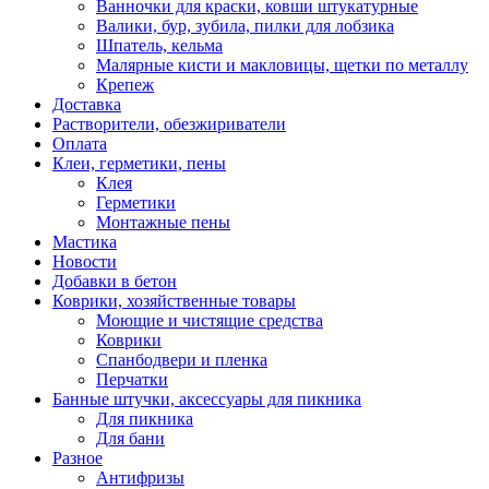
Ванночки для краски, ковши штукатурные
Валики, бур, зубила, пилки для лобзика
Шпатель, кельма
Малярные кисти и макловицы, щетки по металлу
Крепеж
Доставка
Растворители, обезжириватели
Оплата
Клеи, герметики, пены
Клея
Герметики
Монтажные пены
Мастика
Новости
Добавки в бетон
Коврики, хозяйственные товары
Моющие и чистящие средства
Коврики
Спанбодвери и пленка
Перчатки
Банные штучки, аксессуары для пикника
Для пикника
Для бани
Разное
Антифризы