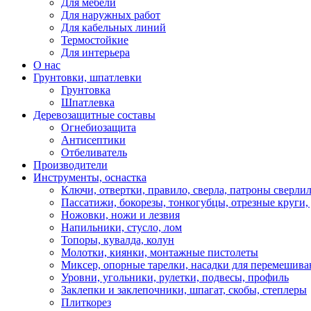
Для мебели
Для наружных работ
Для кабельных линий
Термостойкие
Для интерьера
О нас
Грунтовки, шпатлевки
Грунтовка
Шпатлевка
Деревозащитные составы
Огнебиозащита
Антисептики
Отбеливатель
Производители
Инструменты, оснастка
Ключи, отвертки, правило, сверла, патроны сверли
Пассатижи, бокорезы, тонкогубцы, отрезные круги, 
Ножовки, ножи и лезвия
Напильники, стусло, лом
Топоры, кувалда, колун
Молотки, киянки, монтажные пистолеты
Миксер, опорные тарелки, насадки для перемешива
Уровни, угольники, рулетки, подвесы, профиль
Заклепки и заклепочники, шпагат, скобы, степлеры
Плиткорез