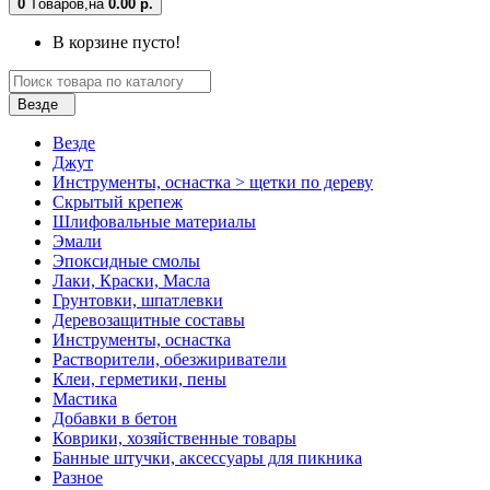
0
Tоваров,
на
0.00 р.
В корзине пусто!
Везде
Везде
Джут
Инструменты, оснастка > щетки по дереву
Скрытый крепеж
Шлифовальные материалы
Эмали
Эпоксидные смолы
Лаки, Краски, Масла
Грунтовки, шпатлевки
Деревозащитные составы
Инструменты, оснастка
Растворители, обезжириватели
Клеи, герметики, пены
Мастика
Добавки в бетон
Коврики, хозяйственные товары
Банные штучки, аксессуары для пикника
Разное