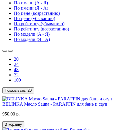
По имени (A - Я)
По имени (Я - A)
По цене (возрастанию)
По цене (убыванию)
По рейтингу (убыванию)
По рейтингу (возрастанию)
По модели (A - Я)
По модели (Я - A)
20
24
48
72
100
Показывать:
20
BELINKA Масло Sauna - PARAFFIN для бань и саун
950.00 р.
В корзину