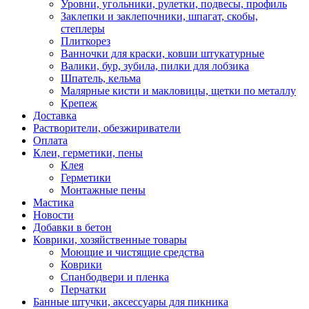
Уровни, угольники, рулетки, подвесы, профиль
Заклепки и заклепочники, шпагат, скобы,
степлеры
Плиткорез
Ванночки для краски, ковши штукатурные
Валики, бур, зубила, пилки для лобзика
Шпатель, кельма
Малярные кисти и макловицы, щетки по металлу
Крепеж
Доставка
Растворители, обезжириватели
Оплата
Клеи, герметики, пены
Клея
Герметики
Монтажные пены
Мастика
Новости
Добавки в бетон
Коврики, хозяйственные товары
Моющие и чистящие средства
Коврики
Спанбодвери и пленка
Перчатки
Банные штучки, аксессуары для пикника