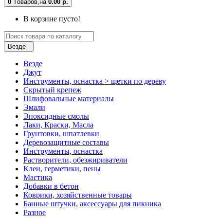
0
Tоваров,
на
0.00 р.
В корзине пусто!
Везде
Везде
Джут
Инструменты, оснастка > щетки по дереву
Скрытый крепеж
Шлифовальные материалы
Эмали
Эпоксидные смолы
Лаки, Краски, Масла
Грунтовки, шпатлевки
Деревозащитные составы
Инструменты, оснастка
Растворители, обезжириватели
Клеи, герметики, пены
Мастика
Добавки в бетон
Коврики, хозяйственные товары
Банные штучки, аксессуары для пикника
Разное