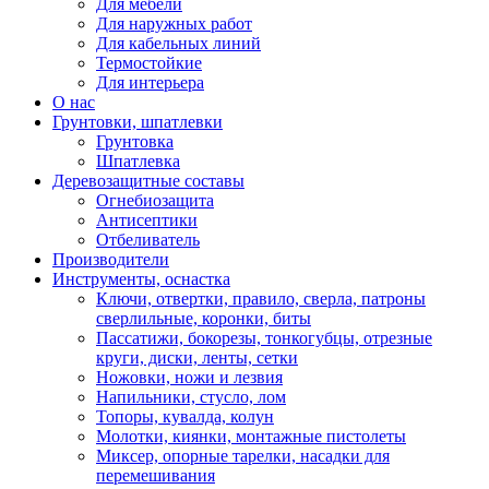
Для мебели
Для наружных работ
Для кабельных линий
Термостойкие
Для интерьера
О нас
Грунтовки, шпатлевки
Грунтовка
Шпатлевка
Деревозащитные составы
Огнебиозащита
Антисептики
Отбеливатель
Производители
Инструменты, оснастка
Ключи, отвертки, правило, сверла, патроны
сверлильные, коронки, биты
Пассатижи, бокорезы, тонкогубцы, отрезные
круги, диски, ленты, сетки
Ножовки, ножи и лезвия
Напильники, стусло, лом
Топоры, кувалда, колун
Молотки, киянки, монтажные пистолеты
Миксер, опорные тарелки, насадки для
перемешивания