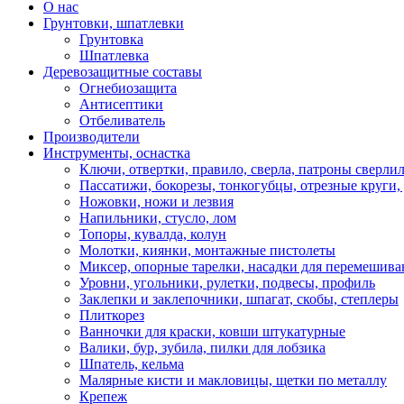
О нас
Грунтовки, шпатлевки
Грунтовка
Шпатлевка
Деревозащитные составы
Огнебиозащита
Антисептики
Отбеливатель
Производители
Инструменты, оснастка
Ключи, отвертки, правило, сверла, патроны сверли
Пассатижи, бокорезы, тонкогубцы, отрезные круги, 
Ножовки, ножи и лезвия
Напильники, стусло, лом
Топоры, кувалда, колун
Молотки, киянки, монтажные пистолеты
Миксер, опорные тарелки, насадки для перемешива
Уровни, угольники, рулетки, подвесы, профиль
Заклепки и заклепочники, шпагат, скобы, степлеры
Плиткорез
Ванночки для краски, ковши штукатурные
Валики, бур, зубила, пилки для лобзика
Шпатель, кельма
Малярные кисти и макловицы, щетки по металлу
Крепеж