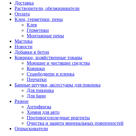
Доставка
Растворители, обезжириватели
Оплата
Клеи, герметики, пены
Клея
Герметики
Монтажные пены
Мастика
Новости
Добавки в бетон
Коврики, хозяйственные товары
Моющие и чистящие средства
Коврики
Спанбодвери и пленка
Перчатки
Банные штучки, аксессуары для пикника
Для пикника
Для бани
Разное
Антифризы
Химия для авто
Противогололедные реагенты
Очистка и защита минеральных поверхностей
Опрыскиватели