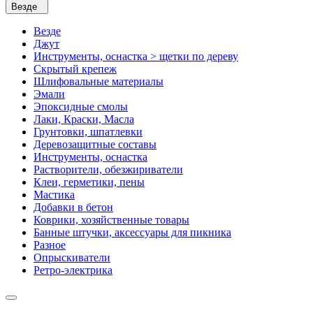
Везде
Везде
Джут
Инструменты, оснастка > щетки по дереву
Скрытый крепеж
Шлифовальные материалы
Эмали
Эпоксидные смолы
Лаки, Краски, Масла
Грунтовки, шпатлевки
Деревозащитные составы
Инструменты, оснастка
Растворители, обезжириватели
Клеи, герметики, пены
Мастика
Добавки в бетон
Коврики, хозяйственные товары
Банные штучки, аксессуары для пикника
Разное
Опрыскиватели
Ретро-электрика