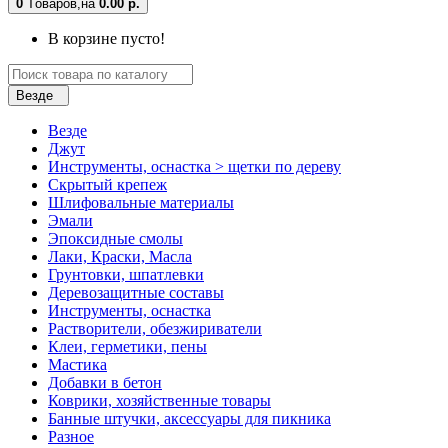
0
Tоваров,
на
0.00 р.
В корзине пусто!
Везде
Везде
Джут
Инструменты, оснастка > щетки по дереву
Скрытый крепеж
Шлифовальные материалы
Эмали
Эпоксидные смолы
Лаки, Краски, Масла
Грунтовки, шпатлевки
Деревозащитные составы
Инструменты, оснастка
Растворители, обезжириватели
Клеи, герметики, пены
Мастика
Добавки в бетон
Коврики, хозяйственные товары
Банные штучки, аксессуары для пикника
Разное