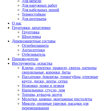
Для мебели
Для наружных работ
Для кабельных линий
Термостойкие
Для интерьера
О нас
Грунтовки, шпатлевки
Грунтовка
Шпатлевка
Деревозащитные составы
Огнебиозащита
Антисептики
Отбеливатель
Производители
Инструменты, оснастка
Ключи, отвертки, правило, сверла, патроны
сверлильные, коронки, биты
Пассатижи, бокорезы, тонкогубцы, отрезные
круги, диски, ленты, сетки
Ножовки, ножи и лезвия
Напильники, стусло, лом
Топоры, кувалда, колун
Молотки, киянки, монтажные пистолеты
Миксер, опорные тарелки, насадки для
перемешивания