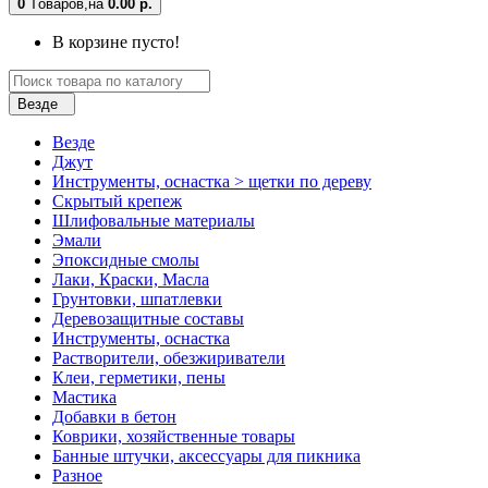
0
Tоваров,
на
0.00 р.
В корзине пусто!
Везде
Везде
Джут
Инструменты, оснастка > щетки по дереву
Скрытый крепеж
Шлифовальные материалы
Эмали
Эпоксидные смолы
Лаки, Краски, Масла
Грунтовки, шпатлевки
Деревозащитные составы
Инструменты, оснастка
Растворители, обезжириватели
Клеи, герметики, пены
Мастика
Добавки в бетон
Коврики, хозяйственные товары
Банные штучки, аксессуары для пикника
Разное