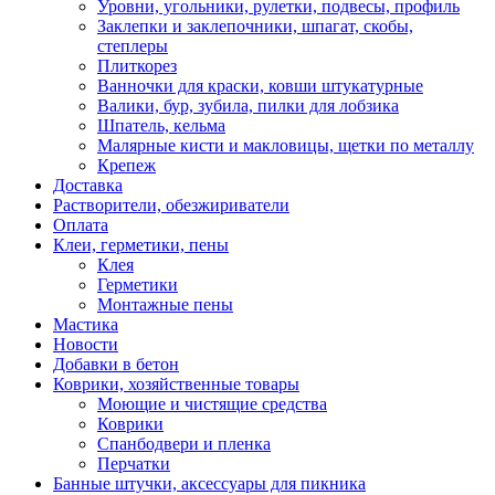
Уровни, угольники, рулетки, подвесы, профиль
Заклепки и заклепочники, шпагат, скобы,
степлеры
Плиткорез
Ванночки для краски, ковши штукатурные
Валики, бур, зубила, пилки для лобзика
Шпатель, кельма
Малярные кисти и макловицы, щетки по металлу
Крепеж
Доставка
Растворители, обезжириватели
Оплата
Клеи, герметики, пены
Клея
Герметики
Монтажные пены
Мастика
Новости
Добавки в бетон
Коврики, хозяйственные товары
Моющие и чистящие средства
Коврики
Спанбодвери и пленка
Перчатки
Банные штучки, аксессуары для пикника