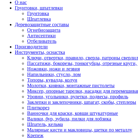
О нас
Грунтовки, шпатлевки
Грунтовка
Шпатлевка
Деревозащитные составы
Огнебиозащита
Антисептики
Отбеливатель
Производители
Инструменты, оснастка
Ключи, отвертки, правило, сверла, патроны сверли
Пассатижи, бокорезы, тонкогубцы, отрезные круги, 
Ножовки, ножи и лезвия
Напильники, стусло, лом
Топоры, кувалда, колун
Молотки, киянки, монтажные пистолеты
Миксер, опорные тарелки, насадки для перемешива
Уровни, угольники, рулетки, подвесы, профиль
Заклепки и заклепочники, шпагат, скобы, степлеры
Плиткорез
Ванночки для краски, ковши штукатурные
Валики, бур, зубила, пилки для лобзика
Шпатель, кельма
Малярные кисти и макловицы, щетки по металлу
Крепеж