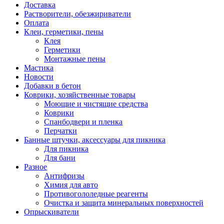
Доставка
Растворители, обезжириватели
Оплата
Клеи, герметики, пены
Клея
Герметики
Монтажные пены
Мастика
Новости
Добавки в бетон
Коврики, хозяйственные товары
Моющие и чистящие средства
Коврики
Спанбодвери и пленка
Перчатки
Банные штучки, аксессуары для пикника
Для пикника
Для бани
Разное
Антифризы
Химия для авто
Противогололедные реагенты
Очистка и защита минеральных поверхностей
Опрыскиватели