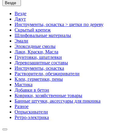
Везде
Везде
Джут
Инструменты, оснастка > щетки по дереву
Скрытый крепеж
Шлифовальные материалы
Эмали
Эпоксидные смолы
Лаки, Краски, Масла
Грунтовки, шпатлевки
Деревозащитные составы
Инструменты, оснастка
Растворители, обезжириватели
Клеи, герметики, пены
Мастика
Добавки в бетон
Коврики, хозяйственные товары
Банные штучки, аксессуары для пикника
Разное
Опрыскиватели
Ретро-электрика