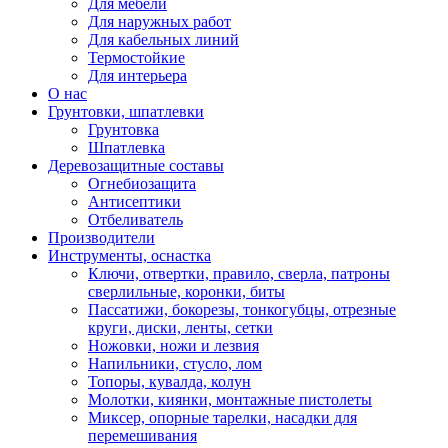
Для мебели
Для наружных работ
Для кабельных линий
Термостойкие
Для интерьера
О нас
Грунтовки, шпатлевки
Грунтовка
Шпатлевка
Деревозащитные составы
Огнебиозащита
Антисептики
Отбеливатель
Производители
Инструменты, оснастка
Ключи, отвертки, правило, сверла, патроны
сверлильные, коронки, биты
Пассатижи, бокорезы, тонкогубцы, отрезные
круги, диски, ленты, сетки
Ножовки, ножи и лезвия
Напильники, стусло, лом
Топоры, кувалда, колун
Молотки, киянки, монтажные пистолеты
Миксер, опорные тарелки, насадки для
перемешивания