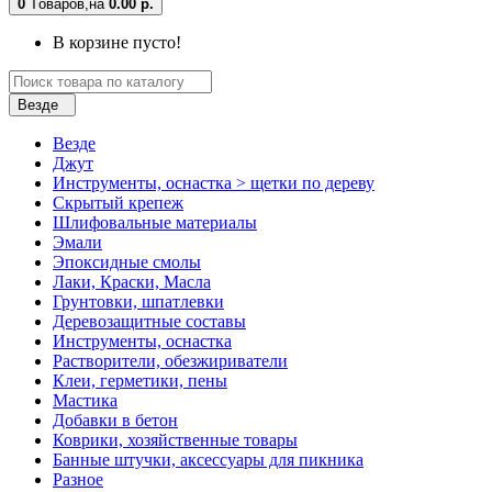
0
Tоваров,
на
0.00 р.
В корзине пусто!
Везде
Везде
Джут
Инструменты, оснастка > щетки по дереву
Скрытый крепеж
Шлифовальные материалы
Эмали
Эпоксидные смолы
Лаки, Краски, Масла
Грунтовки, шпатлевки
Деревозащитные составы
Инструменты, оснастка
Растворители, обезжириватели
Клеи, герметики, пены
Мастика
Добавки в бетон
Коврики, хозяйственные товары
Банные штучки, аксессуары для пикника
Разное