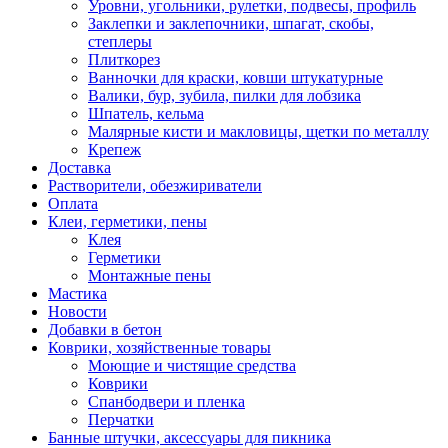
Уровни, угольники, рулетки, подвесы, профиль
Заклепки и заклепочники, шпагат, скобы,
степлеры
Плиткорез
Ванночки для краски, ковши штукатурные
Валики, бур, зубила, пилки для лобзика
Шпатель, кельма
Малярные кисти и макловицы, щетки по металлу
Крепеж
Доставка
Растворители, обезжириватели
Оплата
Клеи, герметики, пены
Клея
Герметики
Монтажные пены
Мастика
Новости
Добавки в бетон
Коврики, хозяйственные товары
Моющие и чистящие средства
Коврики
Спанбодвери и пленка
Перчатки
Банные штучки, аксессуары для пикника