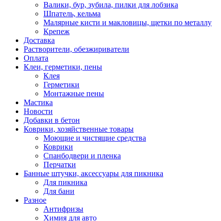
Валики, бур, зубила, пилки для лобзика
Шпатель, кельма
Малярные кисти и макловицы, щетки по металлу
Крепеж
Доставка
Растворители, обезжириватели
Оплата
Клеи, герметики, пены
Клея
Герметики
Монтажные пены
Мастика
Новости
Добавки в бетон
Коврики, хозяйственные товары
Моющие и чистящие средства
Коврики
Спанбодвери и пленка
Перчатки
Банные штучки, аксессуары для пикника
Для пикника
Для бани
Разное
Антифризы
Химия для авто