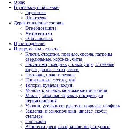
О нас
Грунтовки, шпатлевки
Грунтовка
Шпатлевка
Деревозащитные составы
Огнебиозащита
Антисептики
Отбеливатель
Производители
Инструменты, оснастка
Ключи, отвертки, правило, сверла, патроны
сверлильные, коронки, биты
Пассатижи, бокорезы, тонкогубцы, отрезные
круги, диски, ленты, сетки
Ножовки, ножи и лезвия
Напильники, стусло, лом
Топоры, кувалда, колун
Молотки, киянки, монтажные пистолеты
Миксер, опорные тарелки, насадки для
перемешивания
Уровни, угольники, рулетки, подвесы, профиль
Заклепки и заклепочники, шпагат, скобы,
степлеры
Плиткорез
Ванночки для краски, ковши штукатурные